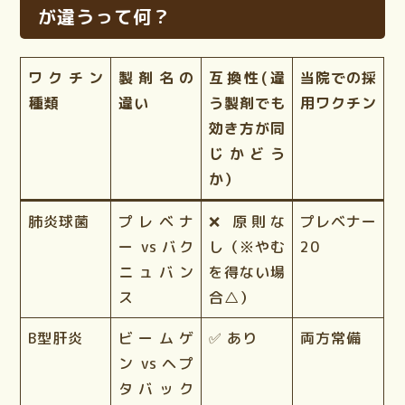
が違うって何？
ワクチン
製剤名の
互換性(違
当院での採
種類
違い
う製剤でも
用ワクチン
効き方が同
じかどう
か）
肺炎球菌
プレベナ
❌ 原則な
プレベナー
ー vs バク
し（※やむ
20
ニュバン
を得ない場
ス
合△）
B型肝炎
ビームゲ
✅ あり
両方常備
ン vs ヘプ
タバック