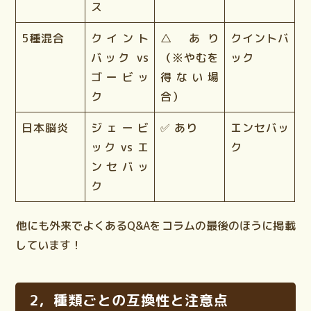
ス
5種混合
クイント
△ あり
クイントバ
バック vs
（※やむを
ック
ゴービッ
得ない場
ク
合）
日本脳炎
ジェービ
✅ あり
エンセバッ
ック vs エ
ク
ンセバッ
ク
他にも外来でよくあるQ&Aをコラムの最後のほうに掲載
しています！
2，種類ごとの互換性と注意点