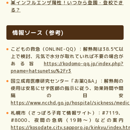
👾インフルエンザ陽性！いつから登園・登校でき
る？
情報ソース（参考)
こどもの救急（ONLINE-QQ）：解熱剤は38.5℃以
上で検討、元気で水分が取れていれば不要の場合が
ある旨
https://kodomo-qq.jp/index.php?
pname=hatsunetsu%2Fr3
国立成育医療研究センター「お薬Q&A」：解熱剤の
使用は安易にせず医師の指示に従う、効果時間や間
隔の目安
https://www.ncchd.go.jp/hospital/sickness/medic
札幌市（さっぽろ子育て情報サイト）：#7119、
#8000、夜間の急病（19時〜）などの案内
https://kosodate.city.sapporo.jp/kinkyu/index.ht