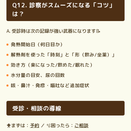
Q12. 診察がスムーズになる「コツ」
は？
A. 受診時は次の記録が強い武器になります📝
発熱開始日（何日目か）
解熱剤を使った「時刻」と「形（飲み/坐薬）」
効き方（楽になった/飲めた/眠れた）
水分量の目安、尿の回数
咳・鼻汁・発疹・嘔吐など追加症状
受診・相談の導線
🐥まずは：
予約
／ 🫧困ったら：
ご相談