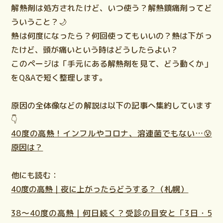
解熱剤は処方されたけど、いつ使う？解熱鎮痛剤ってど
ういうこと？🌙
熱は何度になったら？何回使ってもいいの？熱は下がっ
たけど、頭が痛いという時はどうしたらよい？
このページは「手元にある解熱剤を見て、どう動くか」
をQ&Aで短く整理します。
原因の全体像などの解説は以下の記事へ集約しています
👇
40度の高熱！インフルやコロナ、溶連菌でもない…😰
原因は？
他にも読む：
40度の高熱｜夜に上がったらどうする？（札幌）
38〜40度の高熱｜何日続く？受診の目安と「3日・5