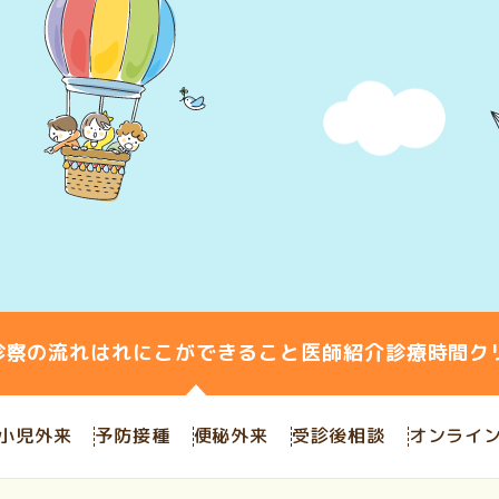
診察の流れ
はれにこができること
医師紹介
診療時間
ク
小児外来
予防接種
便秘外来
受診後相談
オンライ