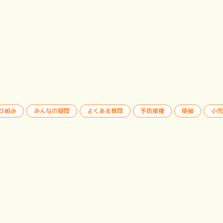
り組み
みんなの疑問
よくある質問
予防接種
便秘
小児