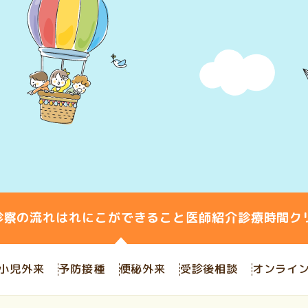
診察の流れ
はれにこができること
医師紹介
診療時間
ク
小児外来
予防接種
便秘外来
受診後相談
オンライ