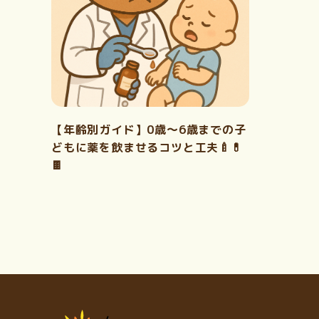
【年齢別ガイド】0歳〜6歳までの子
どもに薬を飲ませるコツと工夫🍼💊
🍫