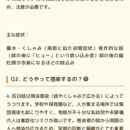
め、注意が必要です。
主な症状：
鼻水・くしゃみ（風邪に似た初期症状）発作的な咳
（咳の後に「ヒュー」という吸い込み音）咳の後の嘔
吐顔が赤紫になるほどの咳込み
Q2. どうやって感染するの？😷
A.
百日咳は
飛沫感染（咳やくしゃみで広がる）
によって
うつります。学校や保育園など、人が集まる場所では集
団感染も起こりやすく、
免疫が不十分な乳幼児や未接種
の人は重症化リスクが高い
です。感染者の咳から周囲の
人へ感染が広がるため、
早期の診断と隔離がとても重要