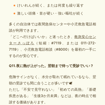
けいれんが続く、または何度も繰り返す
激しい頭痛・首が硬い・強い嘔吐が続く
多くの自治体では夜間急病センターや小児救急電話相
談が利用できます。
「どこへ行けばいいか」と迷ったとき、
救急安心セン
ターさっぽろ
（短縮：#7119、または 011-272-
7119）、小児救急電話相談（#8000）を最初の一手に
するのが安心です。
Q11. 夜に熱が上がった。翌朝まで待って受診でいい？
危険サインがなく、水分が取れて眠れているなら、翌
朝の受診でも間に合うことが多いです🕊️
ただし「不安で見守れない」「初めての高熱」「基礎
疾患がある」「生後3か月未満」などは、夜の時点で相
談する価値があります。