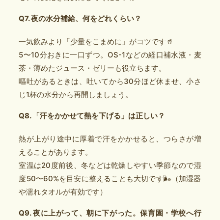
Q7. 夜の水分補給、何をどれくらい？
一気飲みより「少量をこまめに」がコツです🥤
5〜10分おきに一口ずつ。OS-1などの経口補水液・麦
茶・薄めたジュース・ゼリーも役立ちます。
嘔吐があるときは、吐いてから30分ほど休ませ、小さ
じ1杯の水分から再開しましょう。
Q8. 「汗をかかせて熱を下げる」は正しい？
熱が上がり途中に厚着で汗をかかせると、つらさが増
えることがあります。
室温は20度前後、冬などは乾燥しやすい季節なので湿
度50〜60%を目安に整えることも大切です🌬️（加湿器
や濡れタオルが有効です）
Q9. 夜に上がって、朝に下がった。保育園・学校へ行