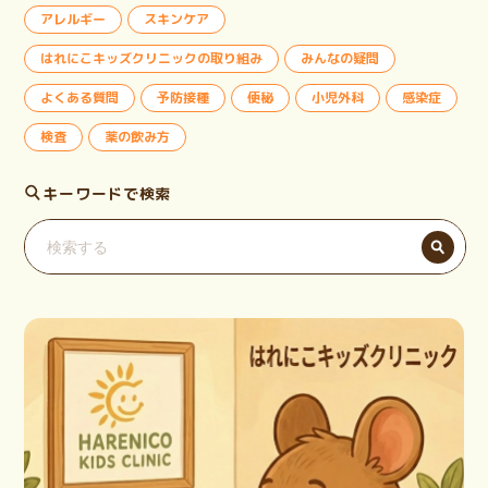
アレルギー
スキンケア
はれにこキッズクリニックの取り組み
みんなの疑問
よくある質問
予防接種
便秘
小児外科
感染症
検査
薬の飲み方
キーワードで検索