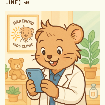
LINE】📣