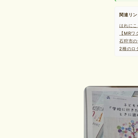
関連リン
はれにこ
【MRワ
石狩市の
2種のロ