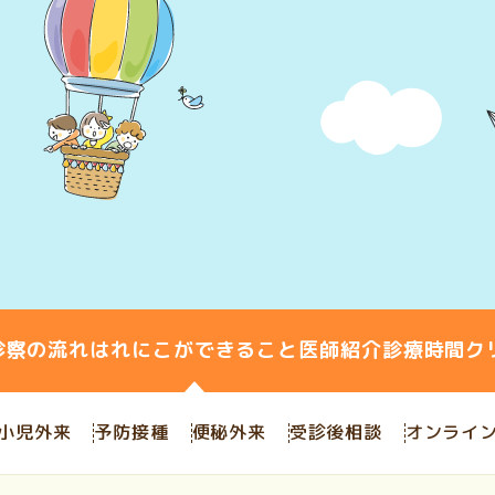
診察の流れ
はれにこができること
医師紹介
診療時間
ク
小児外来
予防接種
便秘外来
受診後相談
オンライ