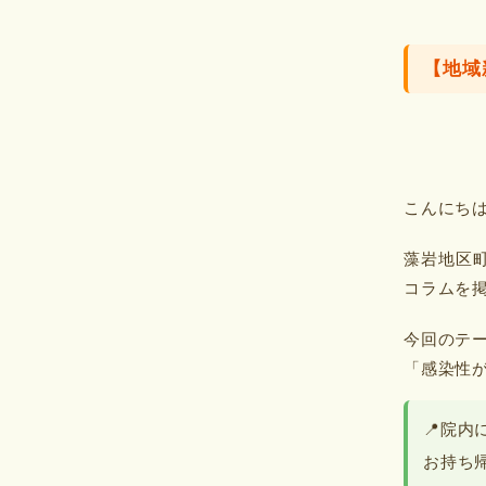
【地域
こんにちは
藻岩地区町
コラムを掲
今回のテ
「感染性
📍院
お持ち