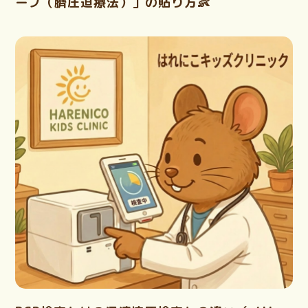
ープ（臍圧迫療法）」の貼り方👶