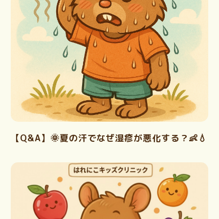
【Q&A】🌞夏の汗でなぜ湿疹が悪化する？👶💧