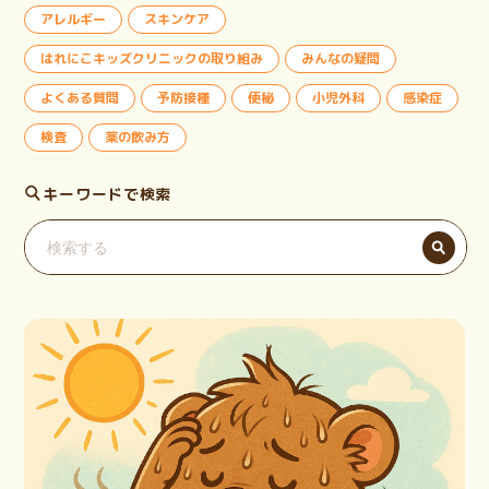
アレルギー
スキンケア
はれにこキッズクリニックの取り組み
みんなの疑問
よくある質問
予防接種
便秘
小児外科
感染症
検査
薬の飲み方
キーワードで検索