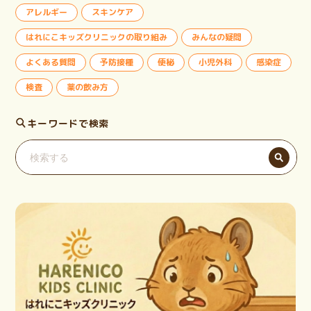
アレルギー
スキンケア
はれにこキッズクリニックの取り組み
みんなの疑問
よくある質問
予防接種
便秘
小児外科
感染症
検査
薬の飲み方
キーワードで検索